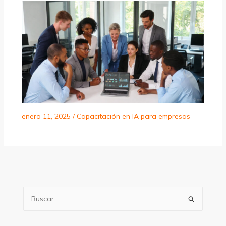
enero 11, 2025
/
Capacitación en IA para empresas
B
u
s