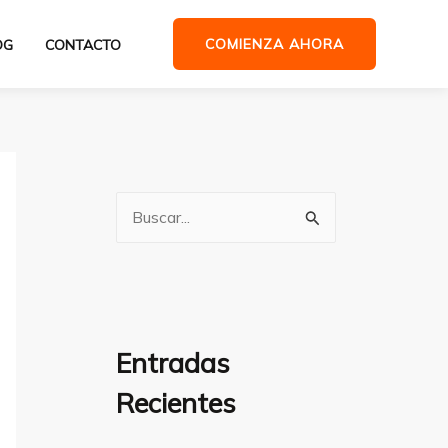
COMIENZA AHORA
OG
CONTACTO
B
u
s
c
a
Entradas
r
Recientes
p
o